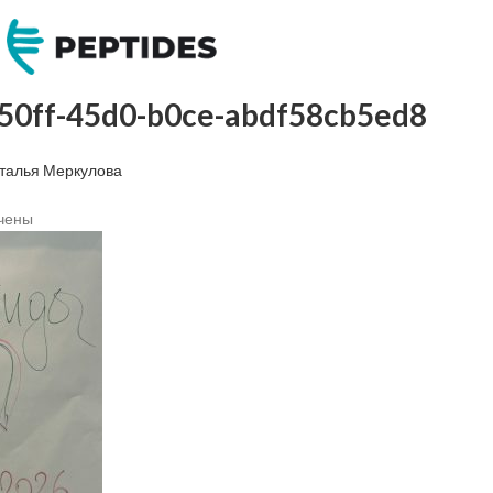
50ff-45d0-b0ce-abdf58cb5ed8
талья Меркулова
чены