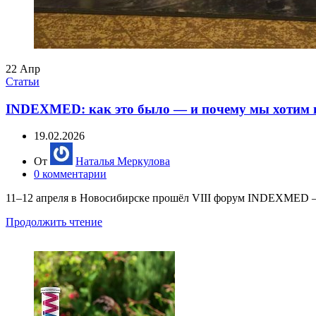
22
Апр
Статьи
INDEXMED: как это было — и почему мы хотим 
19.02.2026
От
Наталья Меркулова
0
комментарии
11–12 апреля в Новосибирске прошёл VIII форум INDEXMED — и
Продолжить чтение