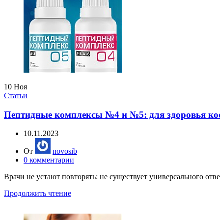
10
Ноя
Статьи
Пептидные комплексы №4 и №5: для здоровья кост
10.11.2023
От
novosib
0
комментарии
Врачи не устают повторять: не существует универсального отве
Продолжить чтение