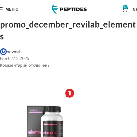
0
МЕНЮ
0
promo_december_revilab_element
s
novosib
Вкл 02.12.2025
Комментарии
отключены