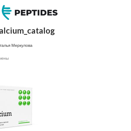
lcium_catalog
талья Меркулова
чены