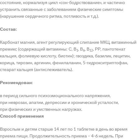
состояние, нормализуя цикл «сон-бодрствование», и частично
устранить связанные с заболеванием физические симптомы
(нарушение сердечного ритма, потливость и т.д.).
Состав:
Карбонат магния, агент регулирующий слипание МКЦ, витаминный
премикс (содержащий витамины: С, В
, В
, В
, РР, пантотенат
1
6
12
кальция, фолиевую кислоту, биотин); гвоздика, базилик, лецитин,
корица, тирозин, аргинин, фенилаланин, 5-гидрокситриптофан,
стеарат кальция (антислеживатель).
Рекомендован:
в период сильного психоэмоционального напряжения,
при неврозах, апатии, депрессии и хронической усталости,
при физических и умственных нагрузках.
Способ применения
Взрослым и детям старше 14 лет по 1 таблетке в день во время
приема пищи. Продолжительность приема – 4-6 недель. При