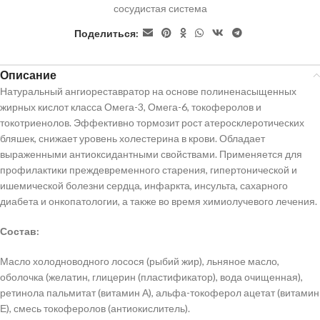
сосудистая система
Поделиться:
Описание
Натуральный ангиореставратор на основе полиненасыщенных
жирных кислот класса Омега-3, Омега-6, токоферолов и
токотриенолов. Эффективно тормозит рост атеросклеротических
бляшек, снижает уровень холестерина в крови. Обладает
выраженными антиоксидантными свойствами. Применяется для
профилактики преждевременного старения, гипертонической и
ишемической болезни сердца, инфаркта, инсульта, сахарного
диабета и онкопатологии, а также во время химиолучевого лечения.
Состав:
Масло холодноводного лосося (рыбий жир), льняное масло,
оболочка (желатин, глицерин (пластификатор), вода очищенная),
ретинола пальмитат (витамин А), альфа-токоферол ацетат (витамин
Е), смесь токоферолов (антиокислитель).