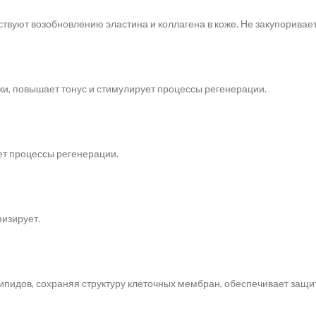
ствуют возобновлению эластина и коллагена в коже. Не закупоривае
жи, повышает тонус и стимулирует процессы регенерации.
ет процессы регенерации.
низирует.
пидов, сохраняя структуру клеточных мембран, обеспечивает защит