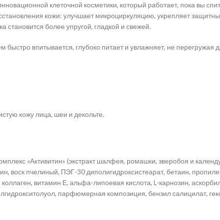
инновационной клеточной косметики, который работает, пока вы сп
сстановления кожи: улучшает микроциркуляцию, укрепляет защитны
а становится более упругой, гладкой и свежей.
 быстро впитывается, глубоко питает и увлажняет, не перегружая д
тую кожу лица, шеи и декольте.
мплекс «Активитин» (экстракт шалфея, ромашки, зверобоя и календу
ин, воск пчелиный, ПЭГ-30 диполигидроксистеарат, бетаин, пропил
коллаген, витамин Е, альфа-липоевая кислота, L-карнозин, аскорбил
тилгидрокситолуол, парфюмерная композиция, бензил салицилат, гек