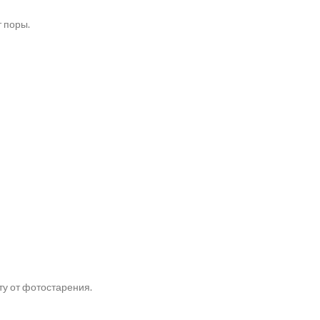
т поры.
у от фотостарения.