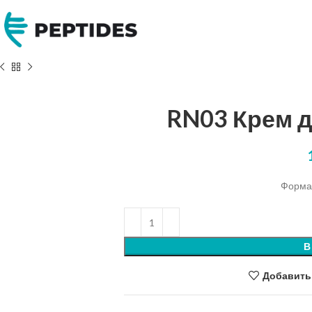
RN03 Крем д
Форма 
В
Добавить