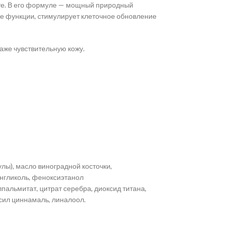
ите. В его формуле — мощный природный
е функции, стимулирует клеточное обновление
аже чувствительную кожу.
лы), масло виноградной косточки,
енгликоль, феноксиэтанол
пальмитат, цитрат серебра, диоксид титана,
сил циннамаль, линалоол.