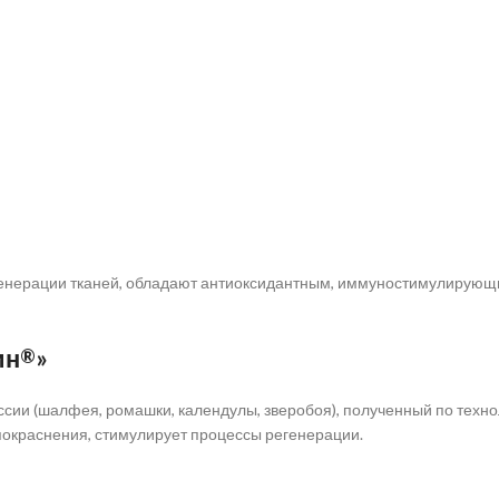
генерации тканей, обладают антиоксидантным, иммуностимулирующ
ин
»
®
ссии (шалфея, ромашки, календулы, зверобоя), полученный по техн
покраснения, стимулирует процессы регенерации.