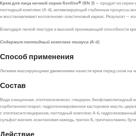
Крем для лица ночной серии Reviline
(RN 3)
— продукт из серии 
®
пептидный комплекс (A-6), активизирующий глубинные процессы во
и восстанавливает коллагеново-эластиновый каркас. Результат — кож
Благодаря легкой текстуре и высокой проникающей способности крем
Содержит пептидный комплекс тимуса (А-6).
Способ применения
Легкими массирующими движениями нанести крем перед сном на чис
Состав
Вода очищенная, этилгексилкокоат, глицерин, биофлаволипидный ко
сорбитанизостеарат, гидрогенизированное касторовое масло, церез
с этилгексилглицерином, пептидный комплекс А-6, гидролизованный 
сульфат магния, ксантановая камедь, трилон Б, триэтаноламин, бу
Действие