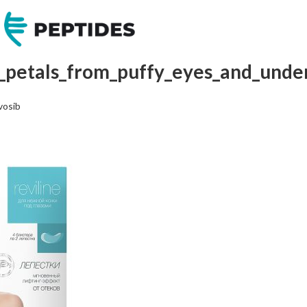
_petals_from_puffy_eyes_and_under
vosib