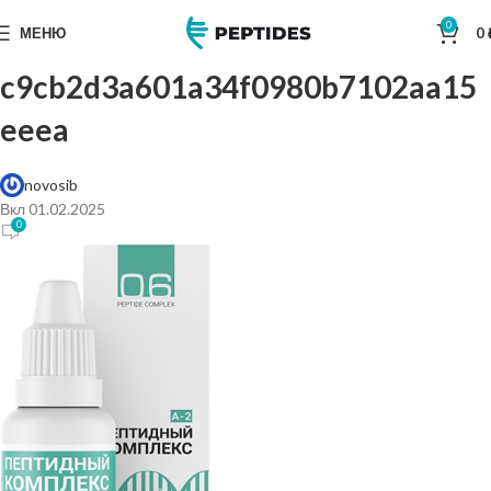
0
МЕНЮ
0
c9cb2d3a601a34f0980b7102aa15
eeea
novosib
Вкл 01.02.2025
0