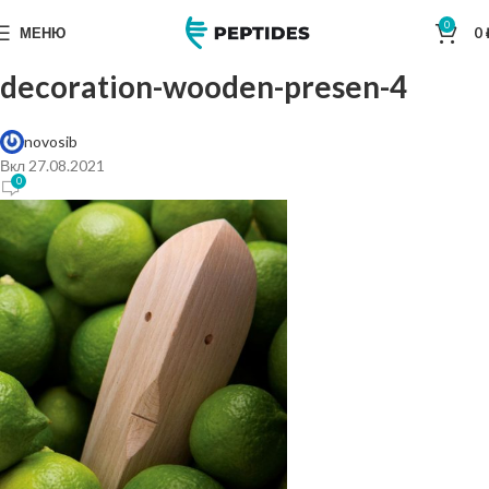
0
МЕНЮ
0
decoration-wooden-presen-4
novosib
Вкл 27.08.2021
0