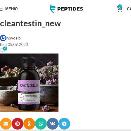
0
МЕНЮ
0
cleantestin_new
novosib
Вкл 05.09.2023
0