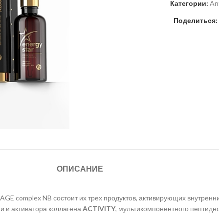
Категории:
An
Поделиться:
ОПИСАНИЕ
-AGE complex NB состоит их трех продуктов, активирующих внутренн
ии и активатора коллагена
ACTIVITY
, мультикомпонентного пептидн