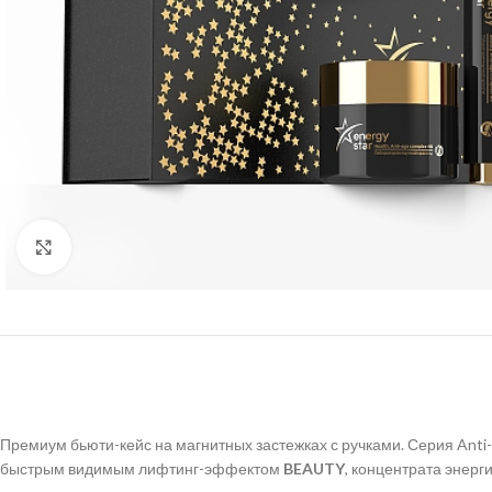
Нажмите, чтобы увеличить
Премиум бьюти-кейс на магнитных застежках с ручками. Серия Anti
быстрым видимым лифтинг-эффектом
BEAUTY
, концентрата энерг