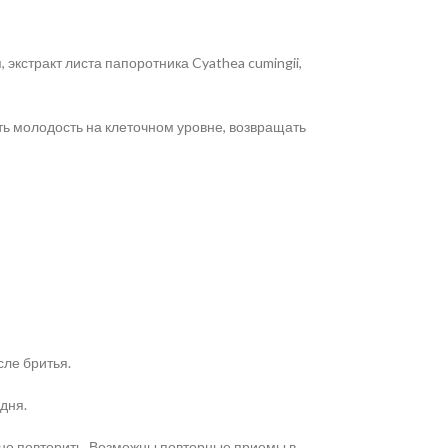
, экстракт листа папоротника Cyathea cumingii,
ть молодость на клеточном уровне, возвращать
ле бритья.
дня.
но повторить. Возможны повторные приемы в