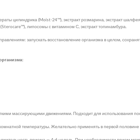
мператы цилиндрика (Moist-24™), экстракт розмарина, экстракт шалфея
н (Sterocare™), липосомы с витамином С, экстракт топинамбура.
правлениям: запускать восстановление организма в целом, сохраня
организма:
гкими массирующими движениями. Подходит для использования пос
 комнатной температуры. Желательно применять в первой половине 
олжительность приема — 4-6 недель. При необходимости прием мож