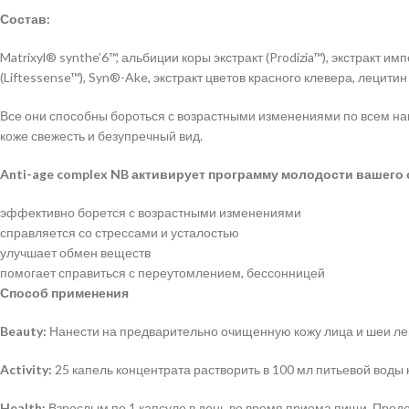
Состав:
Matrixyl® synthe’6™, альбиции коры экстракт (Prodizia™), экстракт и
(Liftessense™), Syn®-Ake, экстракт цветов красного клевера, лецити
Все они способны бороться с возрастными изменениями по всем на
коже свежесть и безупречный вид.
Anti-age complex NB активирует программу молодости вашего 
эффективно борется с возрастными изменениями
справляется со стрессами и усталостью
улучшает обмен веществ
помогает справиться с переутомлением, бессонницей
Способ применения
Beauty:
Нанести на предварительно очищенную кожу лица и шеи ле
Activity:
25 капель концентрата растворить в 100 мл питьевой воды
Health:
Взрослым по 1 капсуле в день во время приема пищи. Прод