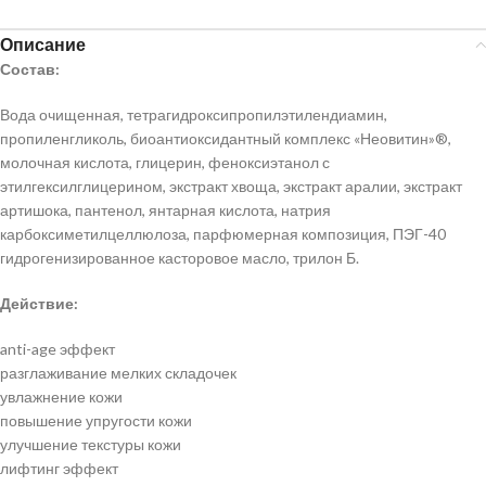
Описание
Состав:
Вода очищенная, тетрагидроксипропилэтилендиамин,
пропиленгликоль, биоантиоксидантный комплекс «Неовитин»®,
молочная кислота, глицерин, феноксиэтанол с
этилгексилглицерином, экстракт хвоща, экстракт аралии, экстракт
артишока, пантенол, янтарная кислота, натрия
карбоксиметилцеллюлоза, парфюмерная композиция, ПЭГ-40
гидрогенизированное касторовое масло, трилон Б.
Действие:
anti-age эффект
разглаживание мелких складочек
увлажнение кожи
повышение упругости кожи
улучшение текстуры кожи
лифтинг эффект