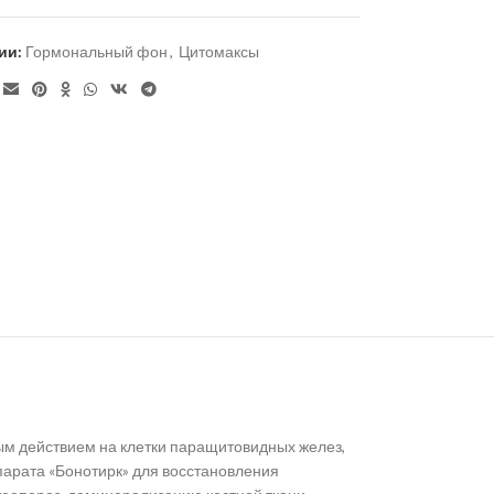
ии:
Гормональный фон
,
Цитомаксы
м действием на клетки паращитовидных желез,
парата «Бонотирк» для восстановления