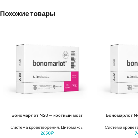
Похожие товары
Бономарлот N20 — костный мозг
Бономарлот N6
В КОРЗИНУ
В КОРЗИНУ
Система кроветворения
,
Цитомаксы
Система кровет
2650
₽
7