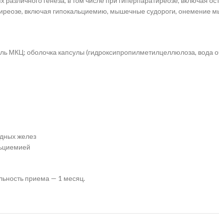
различного генеза, в том числе при гиперпаратиреозе, включая ос
тиреозе, включая гипокальциемию, мышечные судороги, онемение м
ль МКЦ; оболочка капсулы (гидроксипропилметилцеллюлоза, вода оч
дных желез
льциемией
льность приема — 1 месяц.