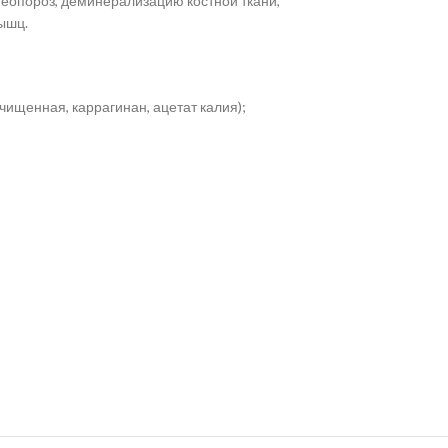
теопороз, деминерализацию костной ткани,
ышц.
ищенная, каррагинан, ацетат калия);