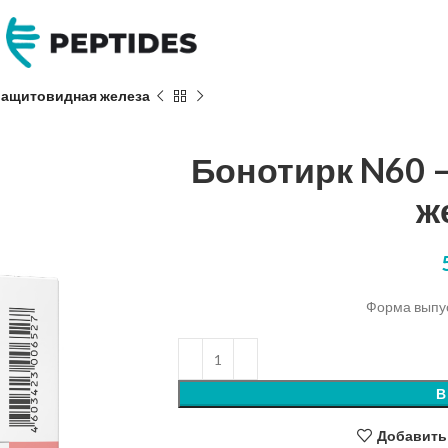
ращитовидная железа
Бонотирк N60 
ж
Форма выпуск
В
Добавить