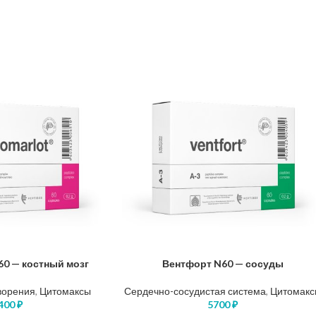
0 — костный мозг
Вентфорт N60 — сосуды
В КОРЗИНУ
ворения
,
Цитомаксы
Сердечно-сосудистая система
,
Цитомакс
400
₽
5700
₽