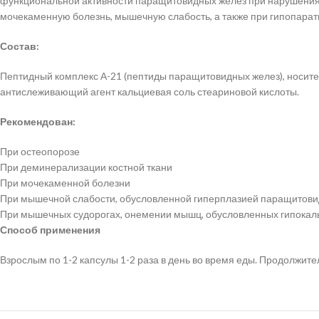
функциональной активности паращитовидных желез при нарушениях 
мочекаменную болезнь, мышечную слабость, а также при гипопара
Состав:
Пептидный комплекс А-21 (пептиды паращитовидных желез), носите
антислеживающий агент кальциевая соль стеариновой кислоты.
Рекомендован:
При остеопорозе
При деминерализации костной ткани
При мочекаменной болезни
При мышечной слабости, обусловленной гиперплазией паращитови
При мышечных судорогах, онемении мышц, обусловленных гипока
Способ применения
Взрослым по 1-2 капсулы 1-2 раза в день во время еды. Продолжите