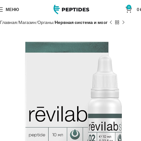
0
МЕНЮ
0
Главная
Магазин
Органы
Нервная система и мозг