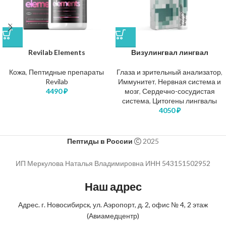
Revilab Elements
Визулингвал лингвал
Кожа
,
Пептидные препараты
Глаза и зрительный анализатор
,
Revilab
Иммунитет
,
Нервная система и
4490
₽
мозг
,
Сердечно-сосудистая
система
,
Цитогены лингвалы
4050
₽
Пептиды в России
2025
ИП Меркулова Наталья Владимировна ИНН 543151502952
Наш адрес
Адрес. г. Новосибирск, ул. Аэропорт, д. 2, офис № 4, 2 этаж
(Авиамедцентр)