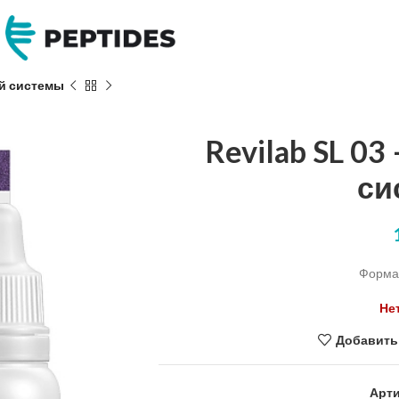
ой системы
Revilab SL 0
си
Форма 
Не
Добавить
Арти