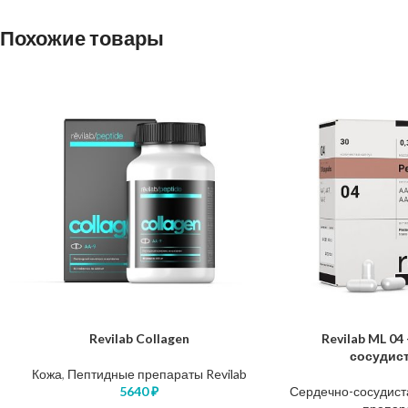
Похожие товары
Revilab Collagen
Revilab ML 04
В КОРЗИНУ
В КОРЗИНУ
сосудис
Кожа
,
Пептидные препараты Revilab
5640
₽
Сердечно-сосудист