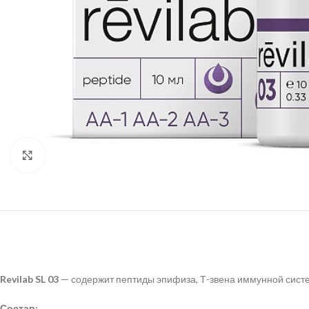
Нажмите, чтобы увеличить
Revilab SL 03
— содержит пептиды эпифиза, Т-звена иммунной сист
Состав: