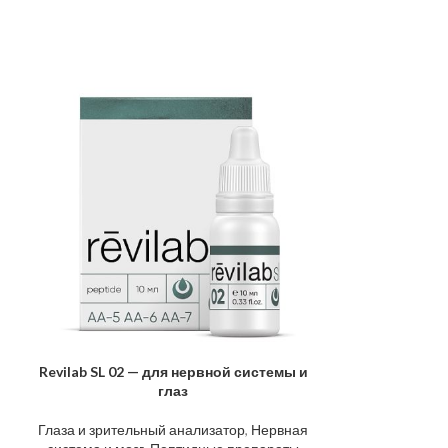
Revilab SL 02 — для нервной системы и
Revilab S
В КОРЗИНУ
В КОРЗИНУ
глаз
двигате
Глаза и зрительный анализатор
,
Нервная
Суставы, кости