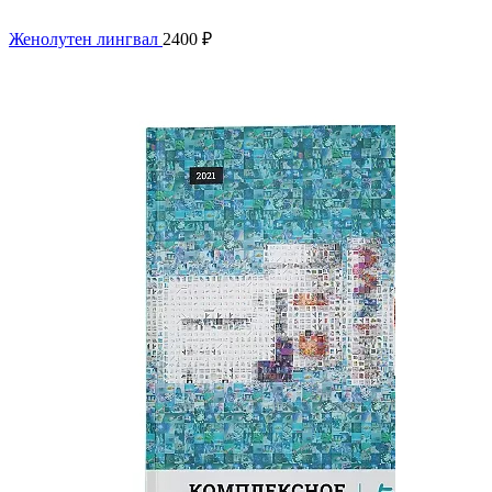
Женолутен лингвал
2400
₽