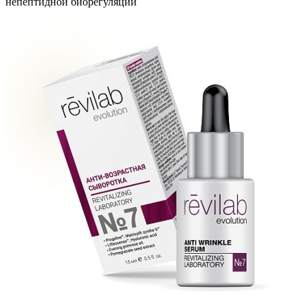
непептидной биорегуляции