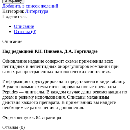
В корзину
Комплексное
Добавить в список желаний
применение
Категория:
Литература
продукции
Поделиться:
Peptides.
Антивозрастные
Описание
технологии
Отзывы (0)
пептидной
и
Описание
непептидной
биорегуляции
Под редакцией Р.Н. Пинаева, Д.А. Горгиладзе
Обновление издание содержит схемы применения всех
пептидных и непептидных биорегуляторов компании при
самых распространенных патологических состояниях.
Информация структурирована и представлена в виде таблиц.
В уже знакомые схемы интегрированы новые препараты
Peptides — лингвалы. В каждом случае даны рекомендации по
дозам и режиму использования. Описаны механизмы
действия каждого препарата. В примечаниях вы найдете
необходимые разъяснения и дополнения.
Форма выпуска: 84 страницы
Отзывы (0)